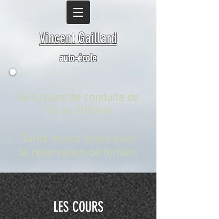
Vincent Gaillard
auto-école
Des cours de conduite de
50 ou 100min
Tarifs moins chers avec
la réservation de forfaits
LES COURS