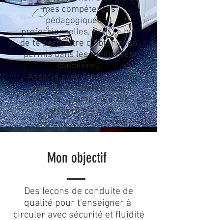
mes compétences
pédagogiques et
professionnelles, dans le but
de te permettre d'obtenir ton
permis dans les meilleures
conditions.
Associé avec l'Auto-Ecole
Fazy, nous dispensons des
cours de qualité pour les
catégories A et B
Mon objectif
Des leçons de conduite de
qualité pour t'enseigner à
circuler avec sécurité et fluidité