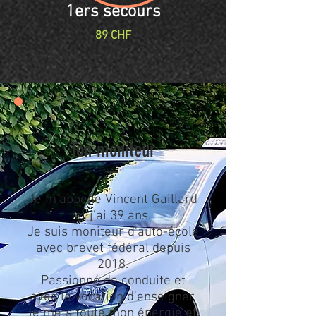
1ers secours
89 CHF
Ton moniteur
Je m'appelle Vincent Gaillard
et j'ai 39 ans.
Je suis moniteur d'auto-école
avec brevet fédéral depuis
2018.
Passionné de conduite et
avec la vocation d'enseigner,
je mets toute mon énergie et