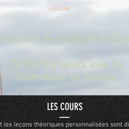
R TON PERMIS
LES COURS
TARIFS
es leçons de conduite de 50
Tarifs dégressifs avec la
réservation de forfaits
LES COURS
et les leçons théoriques personnalisées sont