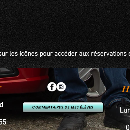
sur les icônes pour accéder aux réservations 
T
H
rd
COMMENTAIRES DE MES ÉLÈVES
Lu
55
0