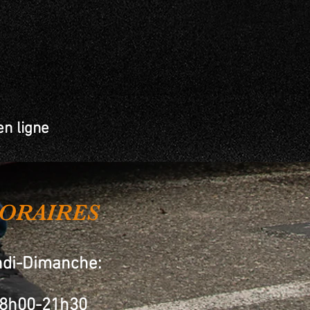
en ligne
ORAIRES
ndi-Dimanche:
8h00-21h30