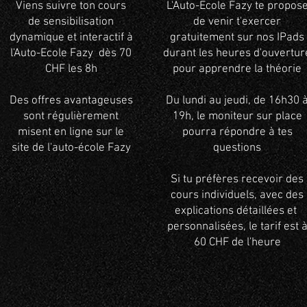
Viens suivre ton cours
L'Auto-Ecole Fazy te propos
de sensibilisation
de venir t'exercer
dynamique et interactif à
gratuitement sur nos IPads
l'Auto-Ecole Fazy dès 70
durant les heures d'ouvertur
CHF les 8h
pour apprendre la théorie
Des offres avantageuses
Du lundi au jeudi, de 16h30 
sont régulièrement
19h, le moniteur sur place
misent en ligne sur le
pourra répondre à tes
site de l'auto-école Fazy
questions
Si tu préfères recevoir des
cours individuels, avec des
explications détaillées et
personnalisées, le tarif est 
60 CHF de l'heure